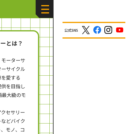
公式SNS
ョーとは？
、モーターサ
ターサイクル
車を愛する
提供を目指し
西最大級のモ
アクセサリー
トなどバイク
ト、モノ、コ